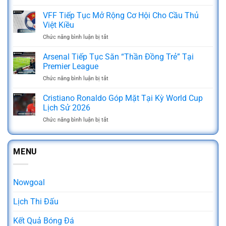
Kèo
3
Kèo
Ném
VFF Tiếp Tục Mở Rộng Cơ Hội Cho Cầu Thủ
Mẹo
Tại
Biên
Soi
Việt Kiều
Nowgoal
Là
Kèo
Chức năng bình luận bị tắt
ở
Gì?
Luôn
VFF
Chia
Thắng
Tiếp
Arsenal Tiếp Tục Săn “Thần Đồng Trẻ” Tại
Sẻ
Từ
Tục
Kinh
Premier League
Các
Mở
Nghiệm
Cao
Chức năng bình luận bị tắt
ở
Rộng
Cá
Thủ
Arsenal
Cơ
Cược
Tiếp
Cristiano Ronaldo Góp Mặt Tại Kỳ World Cup
Hội
Luôn
Tục
Cho
Lịch Sử 2026
Thắng
Săn
Cầu
Chức năng bình luận bị tắt
ở
“Thần
Thủ
Cristiano
Đồng
Việt
Ronaldo
Trẻ”
Kiều
Góp
Tại
MENU
Mặt
Premier
Tại
League
Kỳ
World
Nowgoal
Cup
Lịch
Lịch Thi Đấu
Sử
2026
Kết Quả Bóng Đá