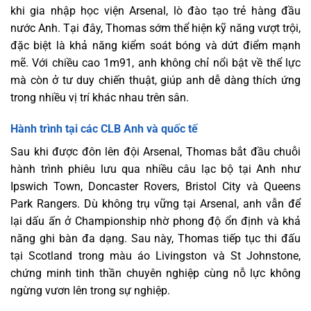
khi gia nhập học viện Arsenal, lò đào tạo trẻ hàng đầu
nước Anh. Tại đây, Thomas sớm thể hiện kỹ năng vượt trội,
đặc biệt là khả năng kiểm soát bóng và dứt điểm mạnh
mẽ. Với chiều cao 1m91, anh không chỉ nổi bật về thể lực
mà còn ở tư duy chiến thuật, giúp anh dễ dàng thích ứng
trong nhiều vị trí khác nhau trên sân.
Hành trình tại các CLB Anh và quốc tế
Sau khi được đôn lên đội Arsenal, Thomas bắt đầu chuỗi
hành trình phiêu lưu qua nhiều câu lạc bộ tại Anh như
Ipswich Town, Doncaster Rovers, Bristol City và Queens
Park Rangers. Dù không trụ vững tại Arsenal, anh vẫn để
lại dấu ấn ở Championship nhờ phong độ ổn định và khả
năng ghi bàn đa dạng. Sau này, Thomas tiếp tục thi đấu
tại Scotland trong màu áo Livingston và St Johnstone,
chứng minh tinh thần chuyên nghiệp cùng nỗ lực không
ngừng vươn lên trong sự nghiệp.