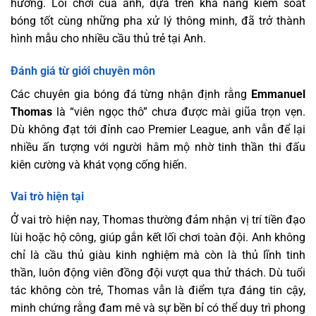
hướng. Lối chơi của anh, dựa trên khả năng kiểm soát
bóng tốt cùng những pha xử lý thông minh, đã trở thành
hình mẫu cho nhiều cầu thủ trẻ tại Anh.
Đánh giá từ giới chuyên môn
Các chuyên gia bóng đá từng nhận định rằng
Emmanuel
Thomas
là “viên ngọc thô” chưa được mài giũa trọn vẹn.
Dù không đạt tới đỉnh cao Premier League, anh vẫn để lại
nhiều ấn tượng với người hâm mộ nhờ tinh thần thi đấu
kiên cường và khát vọng cống hiến.
Vai trò hiện tại
Ở vai trò hiện nay, Thomas thường đảm nhận vị trí tiền đạo
lùi hoặc hộ công, giúp gắn kết lối chơi toàn đội. Anh không
chỉ là cầu thủ giàu kinh nghiệm mà còn là thủ lĩnh tinh
thần, luôn động viên đồng đội vượt qua thử thách. Dù tuổi
tác không còn trẻ, Thomas vẫn là điểm tựa đáng tin cậy,
minh chứng rằng đam mê và sự bền bỉ có thể duy trì phong