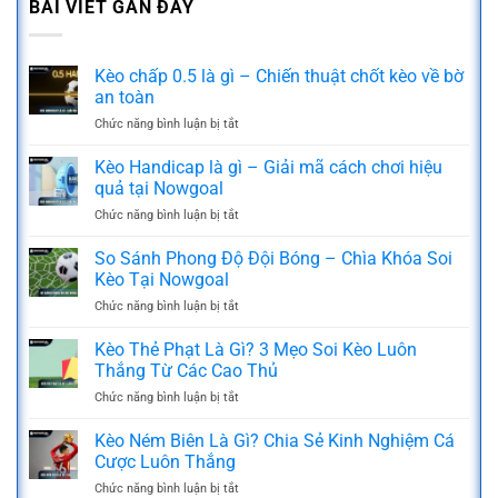
BÀI VIẾT GẦN ĐÂY
Kèo chấp 0.5 là gì – Chiến thuật chốt kèo về bờ
an toàn
Chức năng bình luận bị tắt
ở
Kèo
chấp
Kèo Handicap là gì – Giải mã cách chơi hiệu
0.5
quả tại Nowgoal
là
Chức năng bình luận bị tắt
ở
gì
Kèo
–
Handicap
So Sánh Phong Độ Đội Bóng – Chìa Khóa Soi
Chiến
là
thuật
Kèo Tại Nowgoal
gì
chốt
Chức năng bình luận bị tắt
ở
–
kèo
So
Giải
về
Sánh
Kèo Thẻ Phạt Là Gì? 3 Mẹo Soi Kèo Luôn
mã
bờ
Phong
cách
Thắng Từ Các Cao Thủ
an
Độ
chơi
toàn
Chức năng bình luận bị tắt
ở
Đội
hiệu
Kèo
Bóng
quả
Thẻ
Kèo Ném Biên Là Gì? Chia Sẻ Kinh Nghiệm Cá
–
tại
Phạt
Chìa
Cược Luôn Thắng
Nowgoal
Là
Khóa
Chức năng bình luận bị tắt
ở
Gì?
Soi