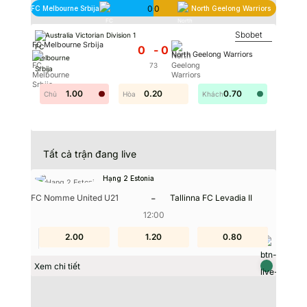
0
-
0
-
FC Melbourne Srbija
-
North Geelong Warriors
-
:
:
Sbobet
Australia Victorian Division 1
FC Melbourne Srbija
0 -0
North Geelong Warriors
73
1.00
0.20
0.70
Tất cả trận đang live
Tất cả trận đang live
Hạng 2 Estonia
-
FC Nomme United U21
Tallinna FC Levadia II
12:00
0.30
2.00
0.70
1.20
0.30
0.80
Xem chi tiết