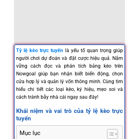
Tỷ lệ kèo trực tuyến
là yếu tố quan trọng giúp
người chơi dự đoán và đặt cược hiệu quả. Nắm
vững cách đọc và phân tích bảng kèo trên
Nowgoal giúp bạn nhận biết biến động, chọn
cửa hợp lý và quản lý vốn thông minh. Cùng tìm
hiểu chi tiết các loại kèo, ký hiệu, mẹo soi và
cách tránh bẫy nhà cái ngay sau đây!
Khái niệm và vai trò của tỷ lệ kèo trực
tuyến
Mục lục