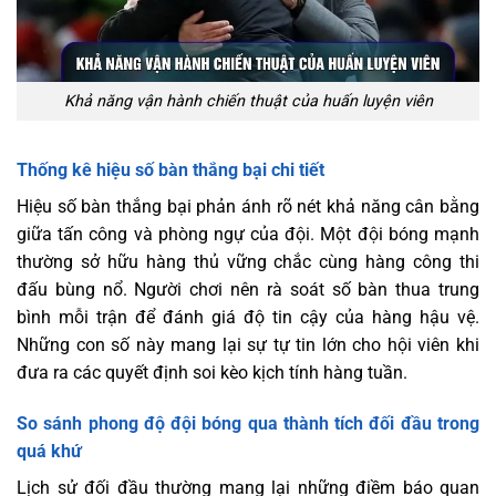
Khả năng vận hành chiến thuật của huấn luyện viên
Thống kê hiệu số bàn thắng bại chi tiết
Hiệu số bàn thắng bại phản ánh rõ nét khả năng cân bằng
giữa tấn công và phòng ngự của đội. Một đội bóng mạnh
thường sở hữu hàng thủ vững chắc cùng hàng công thi
đấu bùng nổ. Người chơi nên rà soát số bàn thua trung
bình mỗi trận để đánh giá độ tin cậy của hàng hậu vệ.
Những con số này mang lại sự tự tin lớn cho hội viên khi
đưa ra các quyết định soi kèo kịch tính hàng tuần.
So sánh phong độ đội bóng qua thành tích đối đầu trong
quá khứ
Lịch sử đối đầu thường mang lại những điềm báo quan