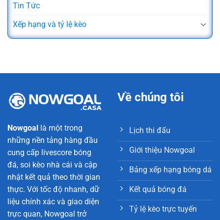
Tin Tức
Xếp hạng và tỷ lệ kèo
Về chúng tôi
Nowgoal
là một trong
Lịch thi đấu
những nền tảng hàng đầu
Giới thiệu Nowgoal
cung cấp livescore bóng
đá, soi kèo nhà cái và cập
Bảng xếp hạng bóng dá
nhật kết quả theo thời gian
Kết quả bóng đá
thực. Với tốc độ nhanh, dữ
liệu chính xác và giao diện
Tỷ lệ kèo trực tuyến
trực quan, Nowgoal trở