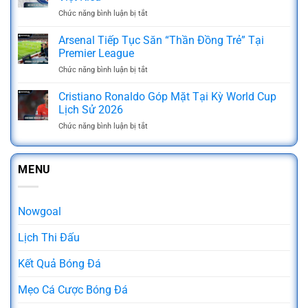
Là
Kèo
Chức năng bình luận bị tắt
ở
Gì?
Luôn
VFF
Chia
Thắng
Tiếp
Arsenal Tiếp Tục Săn “Thần Đồng Trẻ” Tại
Sẻ
Từ
Tục
Kinh
Premier League
Các
Mở
Nghiệm
Cao
Chức năng bình luận bị tắt
ở
Rộng
Cá
Thủ
Arsenal
Cơ
Cược
Tiếp
Cristiano Ronaldo Góp Mặt Tại Kỳ World Cup
Hội
Luôn
Tục
Cho
Lịch Sử 2026
Thắng
Săn
Cầu
Chức năng bình luận bị tắt
ở
“Thần
Thủ
Cristiano
Đồng
Việt
Ronaldo
Trẻ”
Kiều
Góp
Tại
MENU
Mặt
Premier
Tại
League
Kỳ
World
Nowgoal
Cup
Lịch
Lịch Thi Đấu
Sử
2026
Kết Quả Bóng Đá
Mẹo Cá Cược Bóng Đá