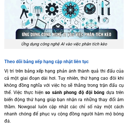
Ứng dụng công nghệ AI vào việc phân tích kèo
Theo dõi bảng xếp hạng cập nhật liên tục
Vị trí trên bảng xếp hạng phản ánh thành quả thi đấu của
cả một giai đoạn dài hơi. Tuy nhiên, thứ hạng cao đôi khi
không đồng nghĩa với việc họ sẽ thắng trong trận đấu cụ
thể. Việc thực hiện
so sánh phong độ đội bóng
dựa trên
biến động thứ hạng giúp bạn nhận ra những thay đổi âm
thầm. Nowgoal luôn cập nhật các chỉ số này một cách
nhanh chóng để phục vụ cộng đồng người hâm mộ bóng
đá.