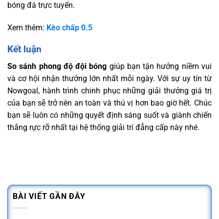
bóng đá trực tuyến.
Xem thêm:
Kèo chấp 0.5
Kết luận
So sánh phong độ đội bóng
giúp bạn tận hưởng niềm vui
và cơ hội nhận thưởng lớn nhất mỗi ngày. Với sự uy tín từ
Nowgoal, hành trình chinh phục những giải thưởng giá trị
của bạn sẽ trở nên an toàn và thú vị hơn bao giờ hết. Chúc
bạn sẽ luôn có những quyết định sáng suốt và giành chiến
thắng rực rỡ nhất tại hệ thống giải trí đẳng cấp này nhé.
BÀI VIẾT GẦN ĐÂY