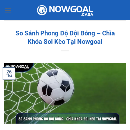
Bỏ
qua
nội
dung
So Sánh Phong Độ Đội Bóng – Chìa
Khóa Soi Kèo Tại Nowgoal
26
Th4