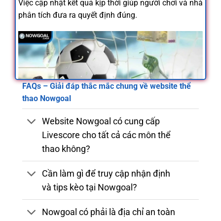
Việc cập nhật kết quả kịp thời giúp người chơi và nhà
phân tích đưa ra quyết định đúng.
FAQs – Giải đáp thắc mắc chung về website thể
thao Nowgoal
Website Nowgoal có cung cấp
Kết quả bóng đá là thông tin quý giá giúp phân tích
Livescore cho tất cả các môn thể
chính xác
thao không?
Cần làm gì để truy cập nhận định
Ảnh hưởng tới người chơi cá cược và người hâm mộ
và tips kèo tại Nowgoal?
Với người hâm mộ, việc theo dõi
kết quả bóng đá
giúp họ nắm rõ diễn biến của đội yêu thích, kể cả khi
Nowgoal có phải là địa chỉ an toàn
không thể xem trực tiếp. Còn với giới cá cược, kết