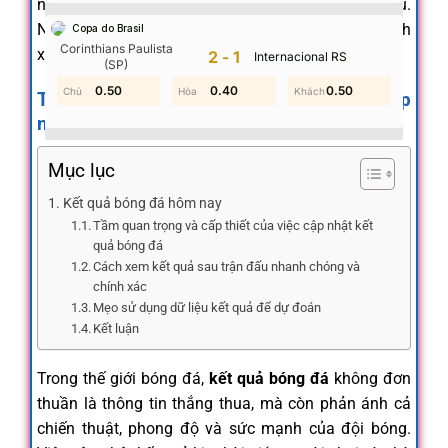
nhận định chuẩn xác hơn trước mỗi trận đấu.
Nowgoal cung cấp hệ thống cập nhật nhanh, chính
Copa do Brasil
Corinthians Paulista
xác và đầy đủ cho mọi giải đấu trên toàn thế giới.
2-1
Internacional RS
(SP)
0.50
1.40
0.30
0.40
0.50
1.10
Tầm quan trọng và cấp thiết của việc cập
nhật kết quả bóng đá
Mục lục
Kết quả bóng đá hôm nay
Tầm quan trọng và cấp thiết của việc cập nhật kết
quả bóng đá
Cách xem kết quả sau trận đấu nhanh chóng và
chính xác
Mẹo sử dụng dữ liệu kết quả để dự đoán
Kết luận
Trong thế giới bóng đá,
kết quả bóng đá
không đơn
thuần là thông tin thắng thua, mà còn phản ánh cả
chiến thuật, phong độ và sức mạnh của đội bóng.