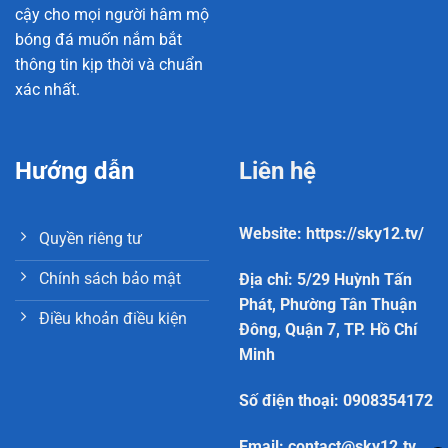
cậy cho mọi người hâm mộ
bóng đá muốn nắm bắt
thông tin kịp thời và chuẩn
xác nhất.
Hướng dẫn cách xem kết quả trận đấu hiệu quả, chính
xác
Hướng dẫn
Liên hệ
Xem thêm:
Tỷ lệ kèo trực tuyến
– Bí Quyết Đọc, Phân
Tích Kèo Chuẩn Xác
Website: https://sky12.tv/
Quyền riêng tư
Theo dõi qua website Nowgoal
Nền tảng cung cấp chuyên mục kết quả bóng đá với
Chính sách bảo mật
Địa chỉ: 5/29 Huỳnh Tấn
hàng nghìn trận đấu mỗi ngày. Giao diện hiển thị tỷ
Phát, Phường Tân Thuận
Điều khoản điều kiện
số theo thời gian thực, kèm biểu đồ thống kê và phân
Đông, Quận 7, TP. Hồ Chí
tích. Người dùng chỉ cần truy cập trang chủ để xem
Minh
đầy đủ thông tin: tỷ số hiệp 1, toàn trận, danh sách
Số điện thoại: 0908354172
cầu thủ ghi bàn và thẻ phạt.
Email:
contact@sky12.tv