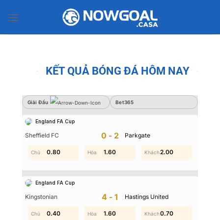
Bỏ
qua
nội
dung
KẾT QUẢ BÓNG ĐÁ HÔM NAY
Giải Đấu
Giải Đấu
Bet365
Sbobet
England FA Cup
Không có dữ liệu vui lòng chọn bộ lọc khác
0-2
Sheffield FC
Parkgate
0.60
0.80
0.80
1.60
2.00
1.10
England FA Cup
4-1
Kingstonian
Hastings United
0.40
1.40
0.90
1.60
0.80
0.70