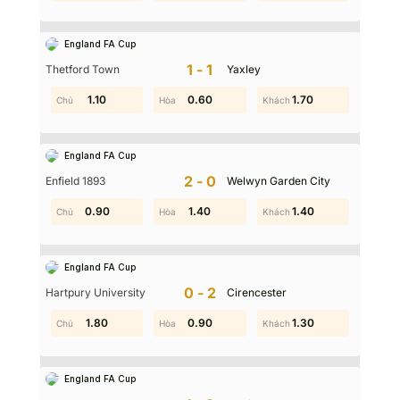
England FA Cup
1-1
Thetford Town
Yaxley
0.80
1.10
0.60
1.90
0.90
1.70
England FA Cup
2-0
Enfield 1893
Welwyn Garden City
0.90
0.90
0.50
1.40
1.40
1.40
England FA Cup
0-2
Hartpury University
Cirencester
1.80
1.50
0.90
0.20
1.80
1.30
England FA Cup