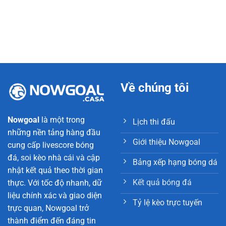
từng bàn thắng, thẻ phạt hay thay người. Trong khi
đó, kết quả sau trận mang tính tổng hợp và thường
kèm theo thống kê chi tiết, hữu ích cho phân tích
chuyên sâu.
Cách xem kết quả sau trận đấu nhanh
chóng và chính xác
Về chúng tôi
Để theo dõi
kết quả bóng đá
hiệu quả, người dùng
nên chọn nền tảng uy tín có tốc độ cập nhật ổn định
Nowgoal
là một trong
Lịch thi đấu
và giao diện dễ sử dụng. Nowgoal chính là website
những nền tảng hàng đầu
được cộng đồng đánh giá cao về độ chính xác và
Giới thiệu Nowgoal
cung cấp livescore bóng
tốc độ xử lý dữ liệu.
đá, soi kèo nhà cái và cập
Bảng xếp hạng bóng dá
nhật kết quả theo thời gian
Kết quả bóng đá
thực. Với tốc độ nhanh, dữ
liệu chính xác và giao diện
Tỷ lệ kèo trực tuyến
trực quan, Nowgoal trở
thành điểm đến đáng tin