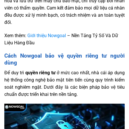
hóa và lưu trữ trên máy chủ bảo mật, chỉ truy cập bởi nhân
viên có thẩm quyền. Cam kết đảm bảo mọi dữ liệu cá nhân
đều được xử lý minh bạch, có trách nhiệm và an toàn tuyệt
đối.
Xem thêm:
Giới thiệu Nowgoal
– Nền Tảng Tỷ Số Và Dữ
Liệu Hàng Đầu
Cách Nowgoal bảo vệ quyền riêng tư người
dùng
Để duy trì
quyền riêng tư
ở mức cao nhất, nhà cái áp dụng
hệ thống công nghệ bảo mật tiên tiến cùng quy trình kiểm
soát nghiêm ngặt. Dưới đây là các biện pháp bảo vệ tiêu
chuẩn được triển khai trên nền tảng.