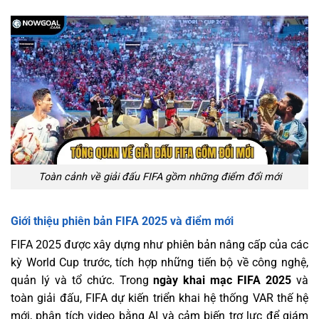
Toàn cảnh về giải đấu FIFA gồm những điểm đổi mới
Giới thiệu phiên bản FIFA 2025 và điểm mới
FIFA 2025 được xây dựng như phiên bản nâng cấp của các
kỳ World Cup trước, tích hợp những tiến bộ về công nghệ,
quản lý và tổ chức. Trong
ngày khai mạc FIFA 2025
và
toàn giải đấu, FIFA dự kiến triển khai hệ thống VAR thế hệ
mới, phân tích video bằng AI và cảm biến trợ lực để giám