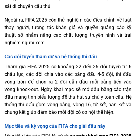
sát di chuyển cầu thủ.
Ngoài ra, FIFA 2025 còn thử nghiệm các điều chỉnh về luật
thay người, tương tác khán giả và quyền quảng cáo kỹ
thuật số nhằm nâng cao chất lượng truyền hình và trải
nghiệm người xem.
Các đội tuyển tham dự và hệ thống thi đấu
Tham gia FIFA 2025 có khoảng 32 đến 36 đội tuyển từ 6
châu lục, các đội chia vào các bảng đấu 4-5 đội, thi đấu
vòng tròn để chọn ra 2 đội dẫn đầu mỗi bảng tiến vào
vòng knock-out. Ngày khai mạc sẽ mở đầu bằng các trận
đấu mang tính biểu tượng để thu hút sự chú ý toàn cầu. Hệ
thống thi đấu gồm vòng bảng, vòng 16, tứ kết, bán kết và
chung kết giúp đảm bảo mỗi đội có cơ hội thể hiện.
Mục tiêu và kỳ vọng của FIFA cho giải đấu này