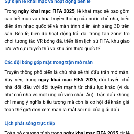
Sự kiện lễ khai mạc và hoạt động bên lề
Trong
ngày khai mạc FIFA 2025
, lễ khai mạc sẽ bao gồm
các tiết mục văn hóa truyền thống của nước chủ nhà, biểu
diễn âm nhạc quốc tế và màn trình diễn ánh sáng 3D trên
sân. Bên lề, biên độ hoạt động trải dài trong fan zone: trò
chơi tương tác VR bóng đá, triển lãm lịch sử FIFA, khu giao
lưu với cựu tuyển thủ và khu ẩm thực quốc tế.
Các đội bóng góp mặt trong trận mở màn
Truyền thống phổ biến là chủ nhà sẽ thi đấu trận mở màn.
Vậy nên, trong
ngày khai mạc FIFA 2025
, đội tuyển chủ
nhà đối đầu với đội tuyển mạnh từ châu lục khác (ví dụ
như chủ nhà vs một ứng cử viên châu Âu). Trận đấu không
chỉ mang ý nghĩa biểu tượng mà còn là cơ hội để khán giả
toàn thế giới đón xem màn ra mắt sôi nổi của giải đấu.
Lịch phát sóng trực tiếp
Toàn bộ chương trình trong
ngày khai mạc FIFA 2025
, từ lễ