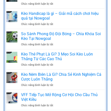
Chức năng bình luận bị tắt
ở
Kèo
chấp
Kèo Handicap là gì – Giải mã cách chơi hiệu
0.5
quả tại Nowgoal
là
Chức năng bình luận bị tắt
ở
gì
Kèo
–
Handicap
So Sánh Phong Độ Đội Bóng – Chìa Khóa Soi
Chiến
là
thuật
Kèo Tại Nowgoal
gì
chốt
Chức năng bình luận bị tắt
ở
–
kèo
So
Giải
về
Sánh
Kèo Thẻ Phạt Là Gì? 3 Mẹo Soi Kèo Luôn
mã
bờ
Phong
cách
Thắng Từ Các Cao Thủ
an
Độ
chơi
toàn
Chức năng bình luận bị tắt
ở
Đội
hiệu
Kèo
Bóng
quả
Thẻ
Kèo Ném Biên Là Gì? Chia Sẻ Kinh Nghiệm Cá
–
tại
Phạt
Chìa
Cược Luôn Thắng
Nowgoal
Là
Khóa
Chức năng bình luận bị tắt
ở
Gì?
Soi
Kèo
3
Kèo
Ném
VFF Tiếp Tục Mở Rộng Cơ Hội Cho Cầu Thủ
Mẹo
Tại
Biên
Soi
Việt Kiều
Nowgoal
Là
Kèo
Chức năng bình luận bị tắt
ở
Gì?
Luôn
VFF
Chia