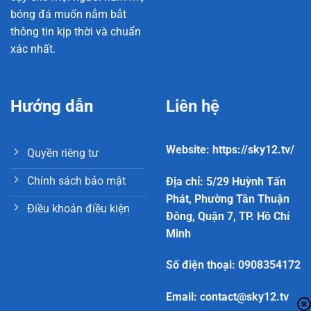
bóng đá muốn nắm bắt
thông tin kịp thời và chuẩn
xác nhất.
Hướng dẫn
Liên hệ
Website: https://sky12.tv/
Quyền riêng tư
Chính sách bảo mật
Địa chỉ: 5/29 Huỳnh Tấn
Phát, Phường Tân Thuận
Điều khoản điều kiện
Đông, Quận 7, TP. Hồ Chí
Minh
Số điện thoại: 0908354172
Email:
contact@sky12.tv