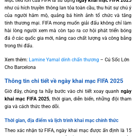
Mục tiêu lớn của FIFA là sử dụng
ngày khai mạc FIFA 2025
như cú hích truyền thông lan tỏa toàn cầu, thu hút sự chú ý
của người hâm mộ, quảng bá hình ảnh tổ chức và tăng
tính thương mại. FIFA mong muốn giải đấu không chỉ làm
hài lòng người xem mà còn tạo ra cơ hội phát triển bóng
đá ở các quốc gia mới, nâng cao chất lượng và công bằng
trong thi đấu.
Xem thêm:
Lamine Yamal dính chấn thương
– Cú Sốc Lớn
Cho Barcelona
Thông tin chi tiết về ngày khai mạc FIFA 2025
Giờ đây, chúng ta hãy bước vào chi tiết xoay quanh
ngày
khai mạc FIFA 2025
, thời gian, diễn biến, những đội tham
gia và cách thức theo dõi.
Thời gian, địa điểm và lịch trình khai mạc chính thức
Theo xác nhận từ FIFA, ngày khai mạc được ấn định là 15