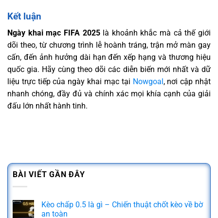
Kết luận
Ngày khai mạc FIFA 2025
là khoảnh khắc mà cả thế giới
dõi theo, từ chương trình lễ hoành tráng, trận mở màn gay
cấn, đến ảnh hưởng dài hạn đến xếp hạng và thương hiệu
quốc gia. Hãy cùng theo dõi các diễn biến mới nhất và dữ
liệu trực tiếp của ngày khai mạc tại
Nowgoal
, nơi cập nhật
nhanh chóng, đầy đủ và chính xác mọi khía cạnh của giải
đấu lớn nhất hành tinh.
BÀI VIẾT GẦN ĐÂY
Kèo chấp 0.5 là gì – Chiến thuật chốt kèo về bờ
an toàn