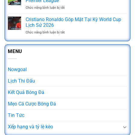
Premier League
Các
Mở
Nghiệm
Cao
Chức năng bình luận bị tắt
ở
Rộng
Cá
Thủ
Arsenal
Cơ
Cược
Tiếp
Cristiano Ronaldo Góp Mặt Tại Kỳ World Cup
Hội
Luôn
Tục
Cho
Lịch Sử 2026
Thắng
Săn
Cầu
Chức năng bình luận bị tắt
ở
“Thần
Thủ
Cristiano
Đồng
Việt
Ronaldo
Trẻ”
Kiều
Góp
Tại
MENU
Mặt
Premier
Tại
League
Kỳ
World
Nowgoal
Cup
Lịch
Lịch Thi Đấu
Sử
2026
Kết Quả Bóng Đá
Mẹo Cá Cược Bóng Đá
Tin Tức
Xếp hạng và tỷ lệ kèo