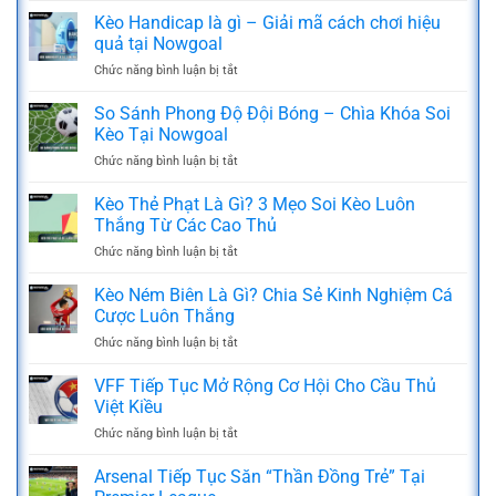
chấp
Kèo Handicap là gì – Giải mã cách chơi hiệu
0.5
quả tại Nowgoal
là
Chức năng bình luận bị tắt
ở
gì
Kèo
–
Handicap
So Sánh Phong Độ Đội Bóng – Chìa Khóa Soi
Chiến
là
thuật
Kèo Tại Nowgoal
gì
chốt
Chức năng bình luận bị tắt
ở
–
kèo
So
Giải
về
Sánh
Kèo Thẻ Phạt Là Gì? 3 Mẹo Soi Kèo Luôn
mã
bờ
Phong
cách
Thắng Từ Các Cao Thủ
an
Độ
chơi
toàn
Chức năng bình luận bị tắt
ở
Đội
hiệu
Kèo
Bóng
quả
Thẻ
Kèo Ném Biên Là Gì? Chia Sẻ Kinh Nghiệm Cá
–
tại
Phạt
Chìa
Cược Luôn Thắng
Nowgoal
Là
Khóa
Chức năng bình luận bị tắt
ở
Gì?
Soi
Kèo
3
Kèo
Ném
VFF Tiếp Tục Mở Rộng Cơ Hội Cho Cầu Thủ
Mẹo
Tại
Biên
Soi
Việt Kiều
Nowgoal
Là
Kèo
Chức năng bình luận bị tắt
ở
Gì?
Luôn
VFF
Chia
Thắng
Tiếp
Arsenal Tiếp Tục Săn “Thần Đồng Trẻ” Tại
Sẻ
Từ
Tục
Kinh