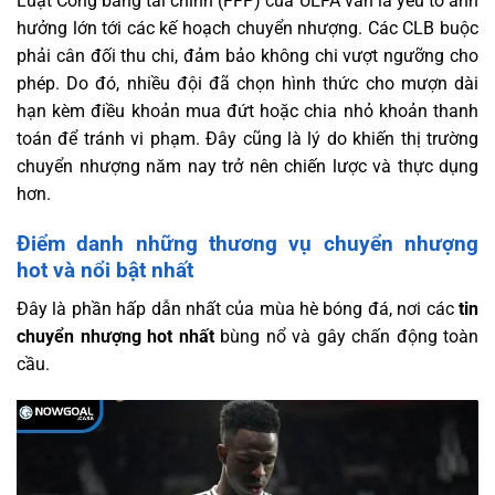
Luật Công bằng tài chính (FFP) của UEFA vẫn là yếu tố ảnh
hưởng lớn tới các kế hoạch chuyển nhượng. Các CLB buộc
phải cân đối thu chi, đảm bảo không chi vượt ngưỡng cho
phép. Do đó, nhiều đội đã chọn hình thức cho mượn dài
hạn kèm điều khoản mua đứt hoặc chia nhỏ khoản thanh
toán để tránh vi phạm. Đây cũng là lý do khiến thị trường
chuyển nhượng năm nay trở nên chiến lược và thực dụng
hơn.
Điểm danh những thương vụ chuyển nhượng
hot và nổi bật nhất
Đây là phần hấp dẫn nhất của mùa hè bóng đá, nơi các
tin
chuyển nhượng hot nhất
bùng nổ và gây chấn động toàn
cầu.