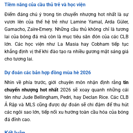
Tiềm năng của cầu thủ trẻ và học viện
Điểm đáng chú ý trong tin chuyển nhượng hot nhất là sự
vươn lên của thế hệ trẻ như Lamine Yamal, Arda Güler,
Garnacho, Zaïre-Emery. Những cầu thủ không chỉ là tương
lai của bóng đá mà còn là mục tiêu săn đón của các CLB
lớn. Các học viện như La Masia hay Cobham tiếp tục
khẳng định vị thế khi đào tạo ra nhiều gương mặt sáng giá
cho tương lai.
Dự đoán các bản hợp đồng mùa hè 2026
Nhìn về phía trước, giới chuyên môn nhận định rằng
tin
chuyển nhượng hot nhất
2026 sẽ xoay quanh những cái
tên như Jude Bellingham, Pedri, hay Declan Rice. Các CLB
Ả Rập và MLS cũng được dự đoán sẽ chi đậm để thu hút
các ngôi sao lớn, tiếp nối xu hướng toàn cầu hóa của bóng
đá đỉnh cao.
Kết luận