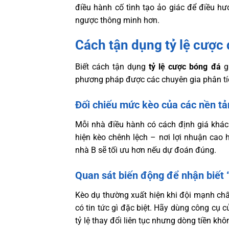
điều hành cố tình tạo ảo giác để điều h
ngược thông minh hơn.
Cách tận dụng tỷ lệ cược 
Biết cách tận dụng
tỷ lệ cược bóng đá
gi
phương pháp được các chuyên gia phân tí
Đối chiếu mức kèo của các nền t
Mỗi nhà điều hành có cách định giá khá
hiện kèo chênh lệch – nơi lợi nhuận cao 
nhà B sẽ tối ưu hơn nếu dự đoán đúng.
Quan sát biến động để nhận biết 
Kèo dụ thường xuất hiện khi đội mạnh chấ
có tin tức gì đặc biệt. Hãy dùng công cụ 
tỷ lệ thay đổi liên tục nhưng dòng tiền khô