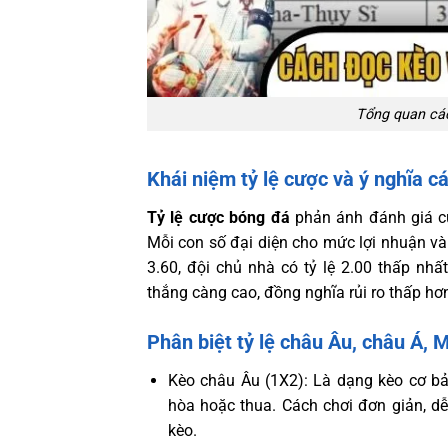
Tổng quan các
Khái niệm tỷ lệ cược và ý nghĩa c
Tỷ lệ cược bóng đá
phản ánh đánh giá củ
Mỗi con số đại diện cho mức lợi nhuận và
3.60, đội chủ nhà có tỷ lệ 2.00 thấp nh
thắng càng cao, đồng nghĩa rủi ro thấp hơ
Phân biệt tỷ lệ châu Âu, châu Á, 
Kèo châu Âu (1X2): Là dạng kèo cơ bản
hòa hoặc thua. Cách chơi đơn giản, dễ
kèo.