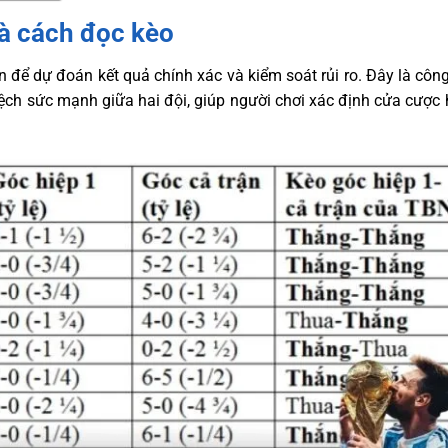
và cách đọc kèo
n để dự đoán kết quả chính xác và kiểm soát rủi ro. Đây là côn
lệch sức mạnh giữa hai đội, giúp người chơi xác định cửa cược