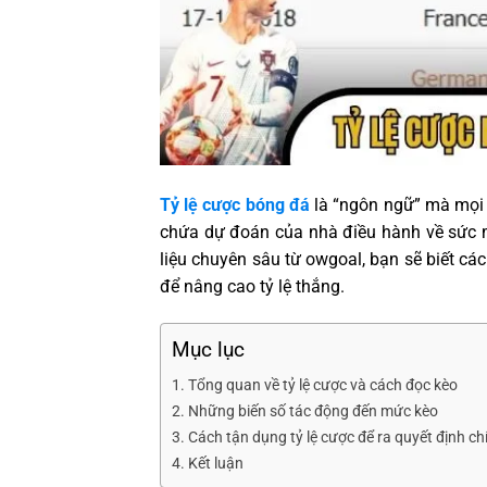
Tỷ lệ cược bóng đá
là “ngôn ngữ” mà mọi 
chứa dự đoán của nhà điều hành về sức m
liệu chuyên sâu từ owgoal, bạn sẽ biết các
để nâng cao tỷ lệ thắng.
Mục lục
Tổng quan về tỷ lệ cược và cách đọc kèo
Những biến số tác động đến mức kèo
Cách tận dụng tỷ lệ cược để ra quyết định ch
Kết luận