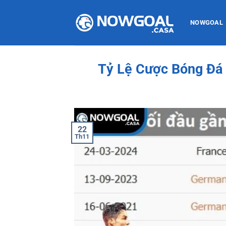
Bỏ
qua
NOWGOAL
nội
dung
Tỷ Lệ Cược Bóng Đá
22
Th11