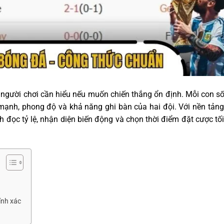
người chơi cần hiểu nếu muốn chiến thắng ổn định. Mỗi con s
ạnh, phong độ và khả năng ghi bàn của hai đội. Với nền tản
h đọc tỷ lệ, nhận diện biến động và chọn thời điểm đặt cược tố
ính xác