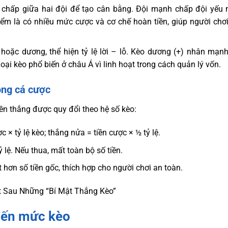
 chấp giữa hai đội để tạo cân bằng. Đội mạnh chấp đội yếu
iểm là có nhiều mức cược và cơ chế hoàn tiền, giúp người chơ
hoặc dương, thể hiện tỷ lệ lời – lỗ. Kèo dương (+) nhân mạnh
oại kèo phổ biến ở châu Á vì linh hoạt trong cách quản lý vốn.
ong cá cược
tiền thắng được quy đổi theo hệ số kèo:
× tỷ lệ kèo; thắng nửa = tiền cược × ½ tỷ lệ.
 lệ. Nếu thua, mất toàn bộ số tiền.
t hơn số tiền gốc, thích hợp cho người chơi an toàn.
 Sau Những “Bí Mật Thắng Kèo”
đến mức kèo