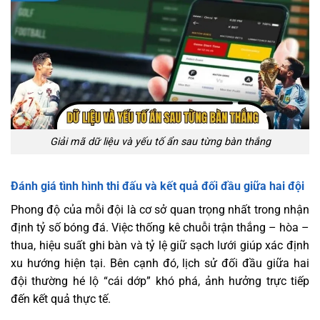
Giải mã dữ liệu và yếu tố ẩn sau từng bàn thắng
Đánh giá tình hình thi đấu và kết quả đối đầu giữa hai đội
Phong độ của mỗi đội là cơ sở quan trọng nhất trong nhận
định tỷ số bóng đá. Việc thống kê chuỗi trận thắng – hòa –
thua, hiệu suất ghi bàn và tỷ lệ giữ sạch lưới giúp xác định
xu hướng hiện tại. Bên cạnh đó, lịch sử đối đầu giữa hai
đội thường hé lộ “cái dớp” khó phá, ảnh hưởng trực tiếp
đến kết quả thực tế.