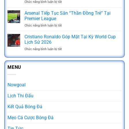
Chức năng bình luận bị tắt
ở
Gì?
Luôn
VFF
Chia
Thắng
Tiếp
Arsenal Tiếp Tục Săn “Thần Đồng Trẻ” Tại
Sẻ
Từ
Tục
Kinh
Premier League
Các
Mở
Nghiệm
Cao
Chức năng bình luận bị tắt
ở
Rộng
Cá
Thủ
Arsenal
Cơ
Cược
Tiếp
Cristiano Ronaldo Góp Mặt Tại Kỳ World Cup
Hội
Luôn
Tục
Cho
Lịch Sử 2026
Thắng
Săn
Cầu
Chức năng bình luận bị tắt
ở
“Thần
Thủ
Cristiano
Đồng
Việt
Ronaldo
Trẻ”
Kiều
Góp
Tại
MENU
Mặt
Premier
Tại
League
Kỳ
World
Nowgoal
Cup
Lịch
Lịch Thi Đấu
Sử
2026
Kết Quả Bóng Đá
Mẹo Cá Cược Bóng Đá
Tin Tức