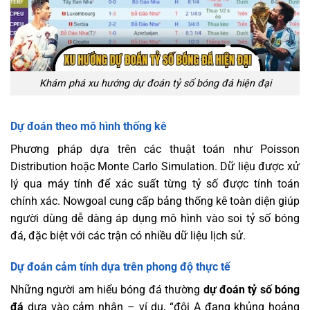
Khám phá xu hướng dự đoán tỷ số bóng đá hiện đại
Dự đoán theo mô hình thống kê
Phương pháp dựa trên các thuật toán như Poisson
Distribution hoặc Monte Carlo Simulation. Dữ liệu được xử
lý qua máy tính để xác suất từng tỷ số được tính toán
chính xác. Nowgoal cung cấp bảng thống kê toàn diện giúp
người dùng dễ dàng áp dụng mô hình vào soi tỷ số bóng
đá, đặc biệt với các trận có nhiều dữ liệu lịch sử.
Dự đoán cảm tính dựa trên phong độ thực tế
Những người am hiểu bóng đá thường
dự đoán tỷ số bóng
đá
dựa vào cảm nhận – ví dụ, “đội A đang khủng hoảng