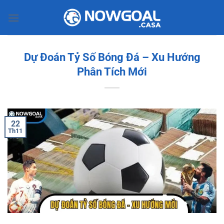
Bỏ
qua
nội
dung
Dự Đoán Tỷ Số Bóng Đá – Xu Hướng
Phân Tích Mới
22
Th11