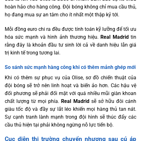
hoàn hảo cho hàng công. Đội bóng không chỉ mua cầu thủ,
họ đang mua sự an tâm cho ít nhất một thập kỷ tới.
Mỗi đồng euro chi ra đều được tính toán kỹ lưỡng để tối ưu
hóa sức mạnh và hình ảnh thương hiệu.
Real Madrid
tin
rằng đây là khoản đầu tư sinh lời cả về danh hiệu lẫn giá
trị kinh tế trong tương lai.
So sánh sức mạnh hàng công khi có thêm mảnh ghép mới
Khi có thêm sự phục vụ của Olise, sơ đồ chiến thuật của
đội bóng sẽ trở nên linh hoạt và biến ảo hơn. Các hậu vệ
đối phương sẽ phải đối mặt với quá nhiều mũi giàn khoan
chất lượng từ mọi phía.
Real Madrid
sẽ sở hữu đôi cánh
giàu tốc độ và đầy sự lắt léo khiến mọi hàng thủ tan nát.
Sự cạnh tranh lành mạnh trong đội hình sẽ thúc đẩy các
cầu thủ hiện tại phải không ngừng nỗ lực tiến bộ.
Cục diện thị trường chuyển nhượng sau cú áp