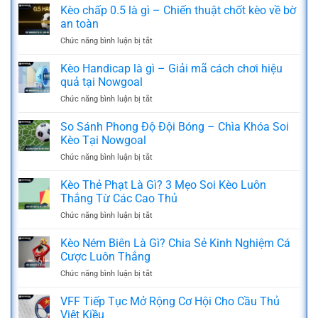
Kèo chấp 0.5 là gì – Chiến thuật chốt kèo về bờ
an toàn
Chức năng bình luận bị tắt
ở
Kèo
chấp
Kèo Handicap là gì – Giải mã cách chơi hiệu
0.5
quả tại Nowgoal
là
Chức năng bình luận bị tắt
ở
gì
Kèo
–
Handicap
So Sánh Phong Độ Đội Bóng – Chìa Khóa Soi
Chiến
là
thuật
Kèo Tại Nowgoal
gì
chốt
Chức năng bình luận bị tắt
ở
–
kèo
So
Giải
về
Sánh
Kèo Thẻ Phạt Là Gì? 3 Mẹo Soi Kèo Luôn
mã
bờ
Phong
cách
Thắng Từ Các Cao Thủ
an
Độ
chơi
toàn
Chức năng bình luận bị tắt
ở
Đội
hiệu
Kèo
Bóng
quả
Thẻ
Kèo Ném Biên Là Gì? Chia Sẻ Kinh Nghiệm Cá
–
tại
Phạt
Chìa
Cược Luôn Thắng
Nowgoal
Là
Khóa
Chức năng bình luận bị tắt
ở
Gì?
Soi
Kèo
3
Kèo
Ném
VFF Tiếp Tục Mở Rộng Cơ Hội Cho Cầu Thủ
Mẹo
Tại
Biên
Soi
Việt Kiều
Nowgoal