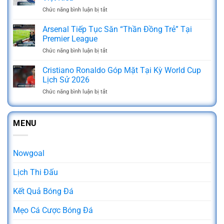
Là
Kèo
Chức năng bình luận bị tắt
ở
Gì?
Luôn
VFF
Chia
Thắng
Tiếp
Arsenal Tiếp Tục Săn “Thần Đồng Trẻ” Tại
Sẻ
Từ
Tục
Kinh
Premier League
Các
Mở
Nghiệm
Cao
Chức năng bình luận bị tắt
ở
Rộng
Cá
Thủ
Arsenal
Cơ
Cược
Tiếp
Cristiano Ronaldo Góp Mặt Tại Kỳ World Cup
Hội
Luôn
Tục
Cho
Lịch Sử 2026
Thắng
Săn
Cầu
Chức năng bình luận bị tắt
ở
“Thần
Thủ
Cristiano
Đồng
Việt
Ronaldo
Trẻ”
Kiều
Góp
Tại
MENU
Mặt
Premier
Tại
League
Kỳ
World
Nowgoal
Cup
Lịch
Lịch Thi Đấu
Sử
2026
Kết Quả Bóng Đá
Mẹo Cá Cược Bóng Đá