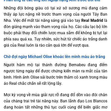
Những đội bóng giàu có tại xứ sở sương mù đang cảm
thấy áp lực nặng nề trước tham vọng của người Tây Ban
Nha. Việc để mất tài năng sáng giá vào tay
Real Madrid
là
đòn giáng mạnh vào tham vọng của họ. Các câu lạc bộ lớn
buộc phải thay đổi chiến lược mua sắm để không bị tụt lại
phía sau quá xa. Tuy nhiên, sức hút từ chiếc áo trắng danh
giá của Real luôn là rào cản quá lớn để vượt qua.
Chờ đợi ngày Michael Olise khoác lên mình màu áo trắng
Người hâm mộ tại thánh đường Bernabeu đang đếm
ngược từng ngày để được chứng kiến màn ra mắt của tân
binh. Hình ảnh Olise sải bước trên thảm cỏ xanh trong màu
áo Real chắc chắn sẽ rất lộng lẫy.
Mọi kỳ vọng về mùa giải rực rỡ đang đổ dồn vào đôi chân
của chàng trai trẻ tài năng này. Ban lãnh đạo Los Blancos
đang hoàn tất những thủ tục cuối cùng để biến giấc mơ