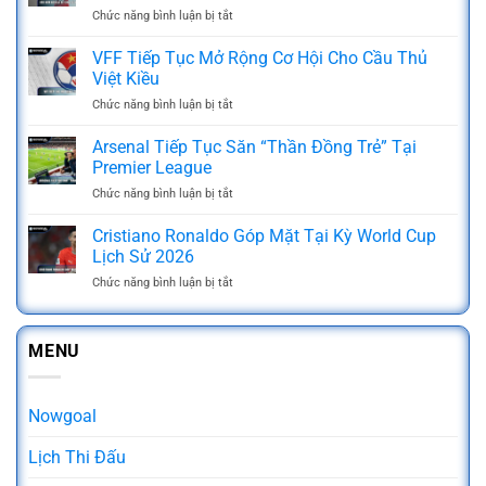
Là
Khóa
Chức năng bình luận bị tắt
ở
Gì?
Soi
Kèo
3
Kèo
Ném
VFF Tiếp Tục Mở Rộng Cơ Hội Cho Cầu Thủ
Mẹo
Tại
Biên
Soi
Việt Kiều
Nowgoal
Là
Kèo
Chức năng bình luận bị tắt
ở
Gì?
Luôn
VFF
Chia
Thắng
Tiếp
Arsenal Tiếp Tục Săn “Thần Đồng Trẻ” Tại
Sẻ
Từ
Tục
Kinh
Premier League
Các
Mở
Nghiệm
Cao
Chức năng bình luận bị tắt
ở
Rộng
Cá
Thủ
Arsenal
Cơ
Cược
Tiếp
Cristiano Ronaldo Góp Mặt Tại Kỳ World Cup
Hội
Luôn
Tục
Cho
Lịch Sử 2026
Thắng
Săn
Cầu
Chức năng bình luận bị tắt
ở
“Thần
Thủ
Cristiano
Đồng
Việt
Ronaldo
Trẻ”
Kiều
Góp
Tại
MENU
Mặt
Premier
Tại
League
Kỳ
World
Nowgoal
Cup
Lịch
Lịch Thi Đấu
Sử
2026