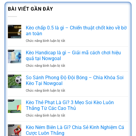
BÀI VIẾT GẦN ĐÂY
Kèo chấp 0.5 là gì – Chiến thuật chốt kèo về bờ
an toàn
Chức năng bình luận bị tắt
ở
Kèo
chấp
Kèo Handicap là gì – Giải mã cách chơi hiệu
0.5
quả tại Nowgoal
là
Chức năng bình luận bị tắt
ở
gì
Kèo
–
Handicap
So Sánh Phong Độ Đội Bóng – Chìa Khóa Soi
Chiến
là
thuật
Kèo Tại Nowgoal
gì
chốt
Chức năng bình luận bị tắt
ở
–
kèo
So
Giải
về
Sánh
Kèo Thẻ Phạt Là Gì? 3 Mẹo Soi Kèo Luôn
mã
bờ
Phong
cách
Thắng Từ Các Cao Thủ
an
Độ
chơi
toàn
Chức năng bình luận bị tắt
ở
Đội
hiệu
Kèo
Bóng
quả
Thẻ
Kèo Ném Biên Là Gì? Chia Sẻ Kinh Nghiệm Cá
–
tại
Phạt
Chìa
Cược Luôn Thắng
Nowgoal