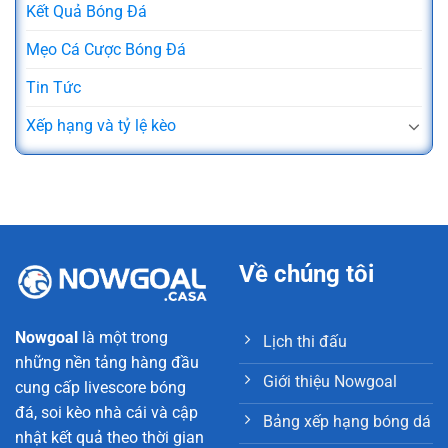
Kết Quả Bóng Đá
Mẹo Cá Cược Bóng Đá
Tin Tức
Xếp hạng và tỷ lệ kèo
Về chúng tôi
Nowgoal
là một trong
Lịch thi đấu
những nền tảng hàng đầu
Giới thiệu Nowgoal
cung cấp livescore bóng
đá, soi kèo nhà cái và cập
Bảng xếp hạng bóng dá
nhật kết quả theo thời gian