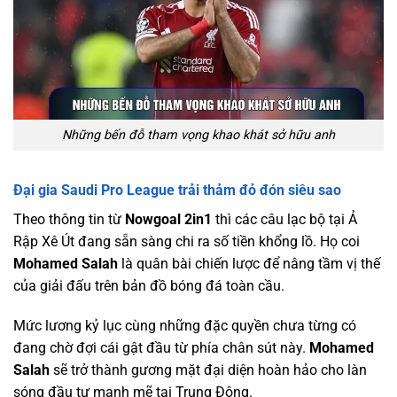
Những bến đỗ tham vọng khao khát sở hữu anh
Đại gia Saudi Pro League trải thảm đỏ đón siêu sao
Theo thông tin từ
Nowgoal 2in1
thì các câu lạc bộ tại Ả
Rập Xê Út đang sẵn sàng chi ra số tiền khổng lồ. Họ coi
Mohamed Salah
là quân bài chiến lược để nâng tầm vị thế
của giải đấu trên bản đồ bóng đá toàn cầu.
Mức lương kỷ lục cùng những đặc quyền chưa từng có
đang chờ đợi cái gật đầu từ phía chân sút này.
Mohamed
Salah
sẽ trở thành gương mặt đại diện hoàn hảo cho làn
sóng đầu tư mạnh mẽ tại Trung Đông.