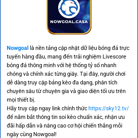
Nowgoal
là nền tảng cập nhật dữ liệu bóng đá trực
tuyến hàng đầu, mang đến trải nghiệm Livescore
bóng đá thông minh với hệ thống tỷ số nhanh
chóng và chính xác từng giây. Tại đây, người chơi
dễ dàng truy cập bảng kèo đa dạng, phân tích
chuyên sâu từ chuyên gia và giao diện tối ưu trên
mọi thiết bị.
Hãy truy cập ngay link chính thức
https://sky12.tv/
để nắm bắt thông tin soi kèo chuẩn xác, nhận ưu
đãi hấp dẫn và nâng cao cơ hội chiến thắng mỗi
ngày cùng Nowgoal!