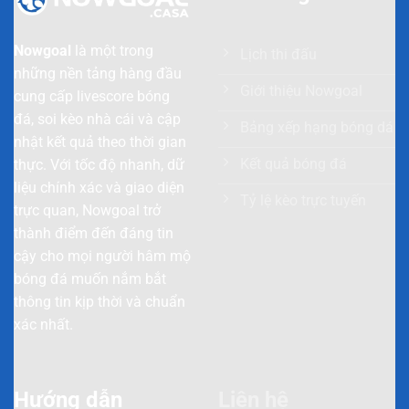
các bài phân tích chi tiết từ chuyên gia, hỗ trợ bạn
đưa ra quyết định chính xác nhất.
Nowgoal
là một trong
Lịch thi đấu
Bảo mật tối đa: Truy cập đúng nguồn giúp bảo vệ
những nền tảng hàng đầu
thiết bị và thông tin cá nhân khỏi các mối đe dọa lừa
Giới thiệu Nowgoal
cung cấp livescore bóng
đảo trực tuyến.
đá, soi kèo nhà cái và cập
Bảng xếp hạng bóng dá
nhật kết quả theo thời gian
Hệ Thống Link Truy Cập Nowgoal An Toàn 2026
Kết quả bóng đá
thực. Với tốc độ nhanh, dữ
Hãy chọn đường dẫn phù hợp với thiết bị của bạn để có
liệu chính xác và giao diện
Tỷ lệ kèo trực tuyến
trải nghiệm tốt nhất:
trực quan, Nowgoal trở
thành điểm đến đáng tin
Link
Nowgoal
cho Máy tính (PC/Laptop):
cậy cho mọi người hâm mộ
https://sky12.tv/
bóng đá muốn nắm bắt
thông tin kịp thời và chuẩn
Link
Nowgoal
cho Điện thoại (Mobile/App):
xác nhất.
https://sky12.tv/
Link
Nowgoal
Dự phòng: https://sky12.tv/
Hướng dẫn
Liên hệ