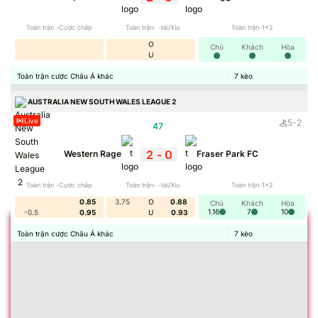
Toàn trận -Cược chấp
Toàn trận- -tài/Xỉu
Toàn trận-1x2
O
Chủ
Khách
Hòa
U
Toàn trận cược Châu Á khác
7
kèo
AUSTRALIA NEW SOUTH WALES LEAGUE 2
Live
5
-
2
47
'
2
-
0
Western Rage
Fraser Park FC
Toàn trận -Cược chấp
Toàn trận- -tài/Xỉu
Toàn trận-1x2
0.85
3.75
O
0.88
Chủ
Khách
Hòa
1.16
7
10
-0.5
0.95
U
0.93
Giới thiệu Nowgoal – Website cập nhật
Toàn trận cược Châu Á khác
7
kèo
Livescore chuyên nghiệp
Mục lục
Nowgoal | Football Livescore, KQBD, BXH, Soi Kèo Trực
Tuyến & Tỷ Số Bóng Đá TIếng VIệt