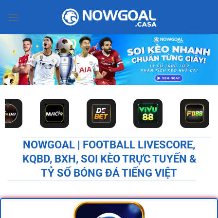
Bỏ
qua
nội
dung
NOWGOAL | FOOTBALL LIVESCORE,
KQBD, BXH, SOI KÈO TRỰC TUYẾN &
TỶ SỐ BÓNG ĐÁ TIẾNG VIỆT