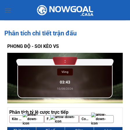
Bỏ
qua
nội
dung
Phân tích chi tiết trận đấu
PHONG ĐỘ - SOI KÈO VS
:
Vòng
03:43
10/08/2026
Phân tích tỷ lệ cược trực tiếp
Kèo châu Á
FT
Company