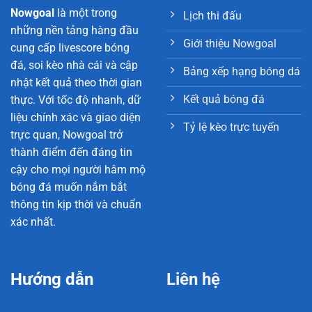
Nowgoal
là một trong
Lịch thi đấu
những nền tảng hàng đầu
Giới thiệu Nowgoal
cung cấp livescore bóng
đá, soi kèo nhà cái và cập
Bảng xếp hạng bóng dá
nhật kết quả theo thời gian
Kết quả bóng đá
thực. Với tốc độ nhanh, dữ
liệu chính xác và giao diện
Tỷ lệ kèo trực tuyến
trực quan, Nowgoal trở
thành điểm đến đáng tin
cậy cho mọi người hâm mộ
bóng đá muốn nắm bắt
thông tin kịp thời và chuẩn
xác nhất.
Hướng dẫn
Liên hệ